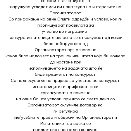
со своите дејствијата го
нарушува угледот или им наштетува на интересите на
Организаторот.
Со прифаќање на овие Општи одредби и услови, кои ги
пропишуваат правилата за
учество во наградниот
конкурс, испитаниците целосно се откажуваат од какви
било побарувања од
Организаторот врз основа на
каков било надомест на трошок или штета која би можела
да настане при
исполнувањето на задачата што ќе
биде предметот на конкурсот.
Со поднесување на пријава за учество во конкурсот,
испитаниците ги прифаќаат и се
согласуваат на примена
на овие Општи услови, при што се смета дека со
Организаторот склучиле договор кој
ги регулира
меѓусебните права и обврски на Организаторот и
Испитаникот во врска со
предметниот награден конкурс.