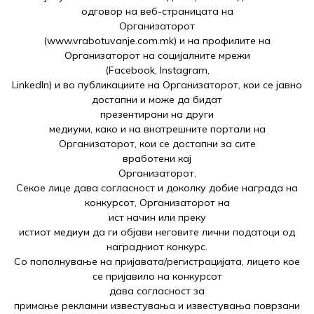
одговор на веб-страницата на
Организаторот
(www.vrabotuvanje.com.mk) и на профилите на
Организаторот на социјалните мрежи
(Facebook, Instagram,
LinkedIn) и во публикациите на Организаторот, кои се јавно
достапни и може да бидат
презентирани на други
медиуми, како и на внатрешните портали на
Организаторот, кои се достапни за сите
вработени кај
Организаторот.
Секое лице дава согласност и доколку добие награда на
конкурсот, Организаторот на
ист начин или преку
истиот медиум да ги објави неговите лични податоци од
наградниот конкурс.
Со пополнување на пријавата/регистрацијата, лицето кое
се пријавило на конкурсот
дава согласност за
примање рекламни известувања и известувања поврзани