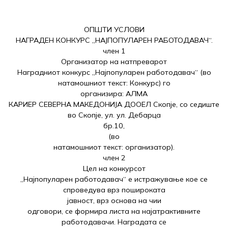
ОПШТИ УСЛОВИ
НАГРАДЕН КОНКУРС „НАЈПОПУЛАРЕН РАБОТОДАВАЧ“.
член 1
Организатор на натпреварот
Наградниот конкурс „Најпопуларен работодавач“ (во
натамошниот текст: Конкурс) го
организира: АЛМА
КАРИЕР СЕВЕРНА МАКЕДОНИЈА ДООЕЛ Скопје, со седиште
во Скопје, ул. ул. Дебарца
бр.10,
(во
натамошниот текст: организатор).
член 2
Цел на конкурсот
„Најпопуларен работодавач“ е истражување кое се
спроведува врз пошироката
јавност, врз основа на чии
одговори, се формира листа на најатрактивните
работодавачи. Наградата се