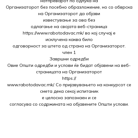
натпреварот по одлука на
Организаторот без посебно образложение, но со обврска
на Организаторот да објави
известување за ова без
одлагање на својата веб-страница
https://www.rabotodavac.mk/ во кој случај е
исклучена каква било
одговорност за штета од страна на Организаторот.
член 1
Завршни одредби
Овие Општи одредби и услови ќе бидат објавени на веб-
страницата на Организаторот
https://
www.rabotodavac.mk/. Со пријавувањето на конкурсот се
смета дека секој испитаник
е целосно запознаен и се
согласува со содржината на објавените Општи услови.