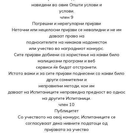
наведени во овие Општи услови и
услови.
член 9
Погрешни и нерегуларни пријави
Неточни или нецелосни пријави се невалидни и не им
даваат право на
подносителите на никаков надоместок
или учество во наградниот конкурс.
Сите пријави добиени со користење на какви било
малициозни програми и веб
сервиси ќе бидат отстранети.
Истото важи и за сите пријави поднесени со какви било
други сомнителни и
неправилни методи, кои им
даваат на Испитаниците неправедна предност во однос
на другите Испитаници.
член 10
Публицитет
Со учеството на овој конкурс, Испитаниците се
согласуваат дека нивните податоци од
пријавата за учество