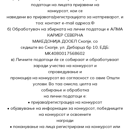
податоци на лицата пријавени на
конкурсот, кои се
наведени во пријавата/регистрацијата за натпреварот, и
тоа: контакт e-mail адреса.Ф
б) Обработувач на збирката на лични податоци е АЛМА
КАРИЕР СЕВЕРНА
МАКЕДОНИЈА ДООЕЛ Скопје, со
седиште во Скопје, ул. Дебарца бр 10, ЕДБ:
MK4080017568602
в) Личните податоци ќе се собираат и обработуваат
заради учество на конкурсот и
спроведување и
промоција на конкурсот во согласност со овие Општи
услови. Во таа смисла, целта на
собирање и обработка
на лични податоци е:
• пријава/регистрација на конкурсот
• објавување на информации за конкурсот, победниците
на конкурсот и освоените
награди
• поканување на лица регистрирани на конкурсот или