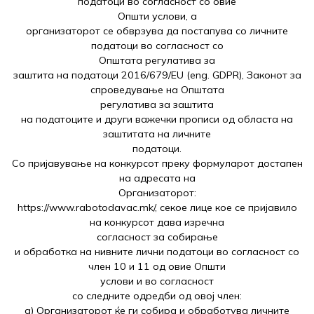
податоци во согласност со овие
Општи услови, а
организаторот се обврзува да постапува со личните
податоци во согласност со
Општата регулатива за
заштита на податоци 2016/679/EU (eng. GDPR), Законот за
спроведување на Општата
регулатива за заштита
на податоците и други важечки прописи од областа на
заштитата на личните
податоци.
Со пријавување на конкурсот преку формуларот достапен
на адресата на
Организаторот:
https://www.rabotodavac.mk/, секое лице кое се пријавило
на конкурсот дава изречна
согласност за собирање
и обработка на нивните лични податоци во согласност со
член 10 и 11 од овие Општи
услови и во согласност
со следните одредби од овој член:
а) Организаторот ќе ги собира и обработува личните