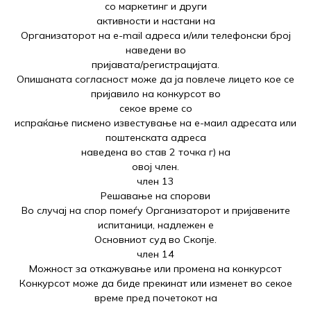
со маркетинг и други
активности и настани на
Организаторот на e-mail адреса и/или телефонски број
наведени во
пријавата/регистрацијата.
Опишаната согласност може да ја повлече лицето кое се
пријавило на конкурсот во
секое време со
испраќање писмено известување на е-маил адресата или
поштенската адреса
наведена во став 2 точка г) на
овој член.
член 13
Решавање на спорови
Во случај на спор помеѓу Организаторот и пријавените
испитаници, надлежен е
Основниот суд во Скопје.
член 14
Можност за откажување или промена на конкурсот
Конкурсот може да биде прекинат или изменет во секое
време пред почетокот на