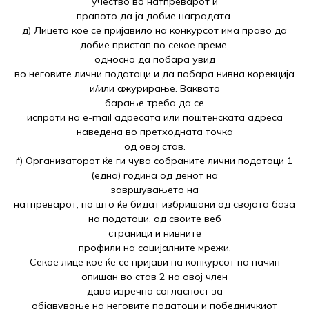
учество во натпреварот и
правото да ја добие наградата.
д) Лицето кое се пријавило на конкурсот има право да
добие пристап во секое време,
односно да побара увид
во неговите лични податоци и да побара нивна корекција
и/или ажурирање. Ваквото
барање треба да се
испрати на e-mail адресата или поштенската адреса
наведена во претходната точка
од овој став.
ѓ) Организаторот ќе ги чува собраните лични податоци 1
(една) година од денот на
завршувањето на
натпреварот, по што ќе бидат избришани од својата база
на податоци, од своите веб
страници и нивните
профили на социјалните мрежи.
Секое лице кое ќе се пријави на конкурсот на начин
опишан во став 2 на овој член
дава изречна согласност за
објавување на неговите податоци и победничкиот