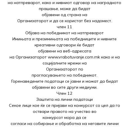
на натпреварот, како и нивниот одговор на наградното
прашање, може да бидат
објавени од страна на
Организаторот и да се користат без надомест.
член 11
Објава на победникот на натпреварот
Имињата и презимињата на победниците и нивните
креативни одговори ќе бидат
објавени на веб-адресата
на Организаторот www.vrabotuvanje.com.mk како и на
социјалните мрежи на
Организаторот по
прогласувањето на победникот.
Горенаведените податоци се јавни и можат да бидат
објавени во сите други медиуми.
Член 12
Заштита на лични податоци
Секое лице кое ќе се пријави на конкурсот со цел да го
оствари правото на учество во
конкурсот мора да се
согласи на собирање и обработка на неговите лични