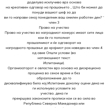
доделува исклучиво врз основа
на креативен одговор на прашањето „ Што би можел да
понуди вашиот шеф за да
ви го направи секој понеделник ваш омилен работен ден? “
член 3
Право на учество
Право на учество во наградниот конкурс имаат сите лица
кои ќе го пополнат
прашалникот и ќе одговорат на
наградното прашање до крајниот рок наведен во член 4
од овие Општи услови (во
натамошниот текст:
Испитаници).
Организаторот е овластен врз основа на дискрециона
проценка во секое време и без
образложение да го
дисквалификува било кој Испитаник доколку оцени дека не
ги исполнува условите за
учество, дека ги
прекршува законските прописи кои се во сила во
Република Северна Македонија или