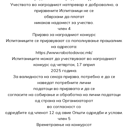
Учеството во наградниот натпревар е доброволно, а
пријавените Испитаници не се
обврзани да платат
никаков надомест за учество.
член 4
Пријава за наградниот конкурс
Испитаниците се пријавуваат со пополнување прашалник
на адресата:
https://www.rabotodavac.mk/.
Испитаниците можат да учествуваат во наградниот
конкурс од четврток, 17 април
2025 година.
За валидноста на секоја пријава, потребно е да се
наведат потребните лични
податоци во пријавата и да се
согласите на собирање и обработка на лични податоци
од страна на Организаторот
во согласност со
одредбите од членот 12 од овие Општи одредби и услови.
член 5
Времетраење на конкурсот