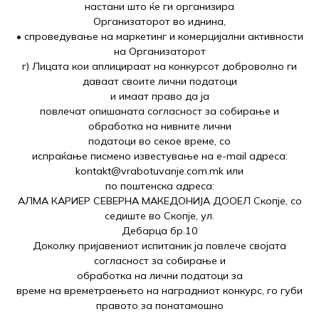
настани што ќе ги организира
Организаторот во иднина,
• спроведување на маркетинг и комерцијални активности
на Организаторот
г) Лицата кои аплицираат на конкурсот доброволно ги
даваат своите лични податоци
и имаат право да ја
повлечат опишаната согласност за собирање и
обработка на нивните лични
податоци во секое време, со
испраќање писмено известување на e-mail адреса:
kontakt@vrabotuvanje.com.mk или
по поштенска адреса:
АЛМА КАРИЕР СЕВЕРНА МАКЕДОНИЈА ДООЕЛ Скопје, со
седиште во Скопје, ул.
Дебарца бр.10
Доколку пријавениот испитаник ја повлече својата
согласност за собирање и
обработка на лични податоци за
време на времетраењето на наградниот конкурс, го губи
правото за понатамошно