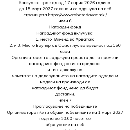
Конкурсот трае од од 17 април 2026 година.
до 15 март 2027 година и се одржува на веб
страницата https://www.rabotodavac.mk /
член 6
Награден фонд
Наградниот фонд вклучува:
1. место
Викенд во Хрватска
2. и 3. Место Ваучер од Офис плус во вредност од 150
евра
Организаторот го задржува правото да го промени
наградниот фонд во иста вредност
и тип, доколку во
моментот на доделувањето на наградите одредени
модели на производи од
наградниот фонд нема да бидат
достапни.
член 7
Прогласување на победниците
Организаторот ќе ги објави победниците на 1 март 202
7
година во 10:00 часот со
објавување на веб