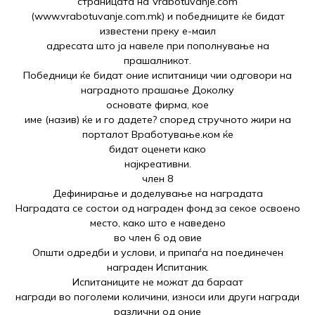
страницата на Vrabotuvanje.com
(www.vrabotuvanje.com.mk) и победниците ќе бидат
известени преку е-маил
адресата што ја навеле при пополнување на
прашалникот.
Победници ќе бидат оние испитаници чии одговори на
наградното прашање Доколку
основате фирма, кое
име (назив) ќе и го дадете? според стручното жири на
порталот Вработување.ком ќе
бидат оценети како
најкреативни.
член 8
Дефинирање и доделување на наградата
Наградата се состои од награден фонд за секое освоено
место, како што е наведено
во член 6 од овие
Општи одредби и услови, и припаѓа на поединечен
награден Испитаник.
Испитаниците не можат да бараат
награди во поголеми количини, износи или други награди
различни од оние